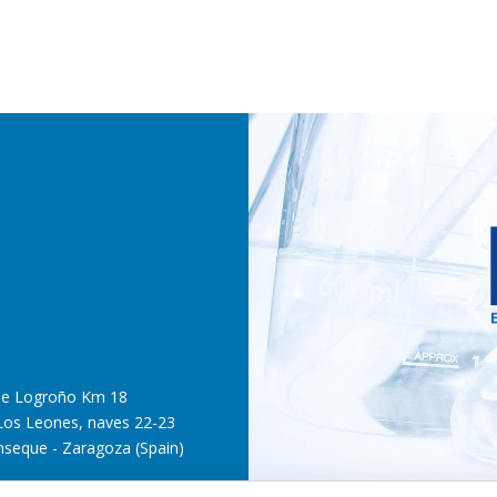
de Logroño Km 18
 Los Leones, naves 22-23
nseque - Zaragoza (Spain)