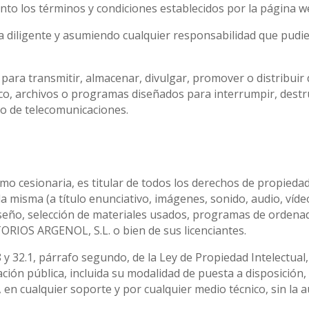
to los términos y condiciones establecidos por la página w
ma diligente y asumiendo cualquier responsabilidad que pudie
b para transmitir, almacenar, divulgar, promover o distribui
ico, archivos o programas diseñados para interrumpir, destr
o de telecomunicaciones.
cesionaria, es titular de todos los derechos de propiedad i
a misma (a título enunciativo, imágenes, sonido, audio, víde
iseño, selección de materiales usados, programas de ordena
TORIOS ARGENOL, S.L. o bien de sus licenciantes.
 8 y 32.1, párrafo segundo, de la Ley de Propiedad Intelectu
ación pública, incluida su modalidad de puesta a disposición, 
s, en cualquier soporte y por cualquier medio técnico, sin