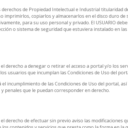
derechos de Propiedad Intelectual e Industrial titularida
uso imprimirlos, copiarlos y almacenarlos en el disco duro d
usivamente, para su uso personal y privado. El USUARIO deber
otección o sistema de seguridad que estuviera instalado en
derecho a denegar o retirar el acceso a portal y/o los serv
llos usuarios que incumplan las Condiciones de Uso del porta
 incumplimiento de las Condiciones de Uso del portal, así c
les y penales que le puedan corresponder en derecho.
 derecho de efectuar sin previo aviso las modificaciones q
o los contenidos y servicios que presta como la forma en la