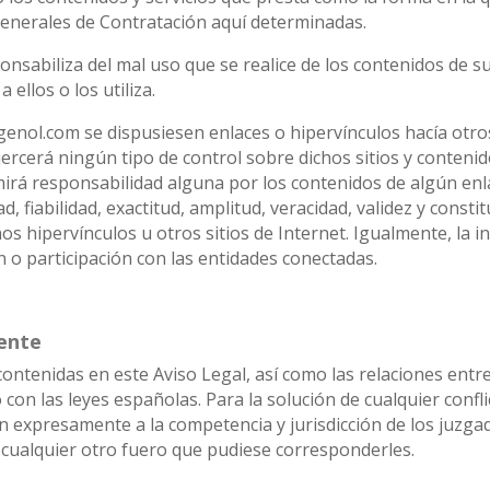
Generales de Contratación aquí determinadas.
abiliza del mal uso que se realice de los contenidos de su
ellos o los utiliza.
genol.com se dispusiesen enlaces o hipervínculos hacía otr
ejercerá ningún tipo de control sobre dichos sitios y cont
irá responsabilidad alguna por los contenidos de algún enla
ad, fiabilidad, exactitud, amplitud, veracidad, validez y const
s hipervínculos u otros sitios de Internet. Igualmente, la 
n o participación con las entidades conectadas.
tente
contenidas en este Aviso Legal, así como las relaciones e
 con las leyes españolas. Para la solución de cualquier confl
presamente a la competencia y jurisdicción de los juzgado
ualquier otro fuero que pudiese corresponderles.