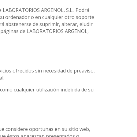
d de LABORATORIOS ARGENOL, S.L.. Podrá
e su ordenador o en cualquier otro soporte
á abstenerse de suprimir, alterar, eludir
 las páginas de LABORATORIOS ARGENOL,
icios ofrecidos sin necesidad de preaviso,
l.
omo cualquier utilización indebida de su
ue considere oportunas en su sitio web,
 que éstos aparezcan presentados o