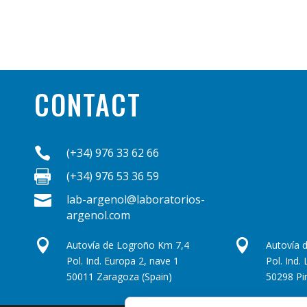
CONTACT

(+34) 976 33 62 66

(+34) 976 53 36 59

lab-argenol@laboratorios-
argenol.com


Autovía de Logroño Km 7,4
Autovía 
Pol. Ind. Europa 2, nave 1
Pol. Ind.
50011 Zaragoza (Spain)
50298 Pi